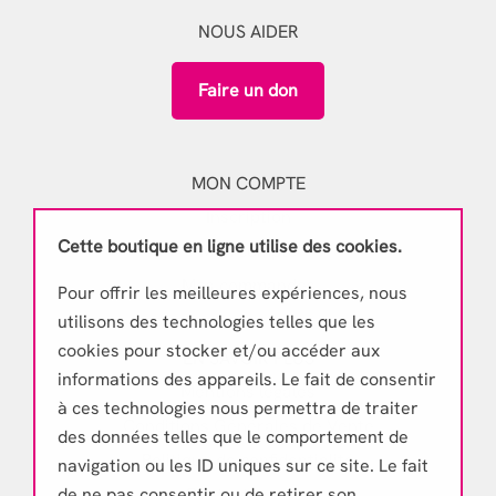
NOUS AIDER
Faire un don
MON COMPTE
Inscription
Cette boutique en ligne utilise des cookies.
Mon compte
Mes commandes
Pour offrir les meilleures expériences, nous
utilisons des technologies telles que les
cookies pour stocker et/ou accéder aux
EN SAVOIR PLUS
informations des appareils. Le fait de consentir
Mentions légales
à ces technologies nous permettra de traiter
Conditions Générales de Vente
des données telles que le comportement de
Politique de confidentialité
navigation ou les ID uniques sur ce site. Le fait
de ne pas consentir ou de retirer son
Contactez-nous